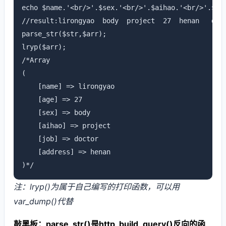
echo $name.'<br/>'.$sex.'<br/>'.$aihao.'<br/>'.$age
//result:lirongyao  body  project  27  henan   doct
parse_str($str,$arr);

lryp($arr);

/*Array

(

    [name] => lirongyao

    [age] => 27

    [sex] => body

    [aihao] => project

    [job] => doctor

    [address] => henan

)*/
注：lryp()为属于自己编写的打印函数，可以用
var_dump()代替
敲黑板：parse_str()是http_build_query()反向的函