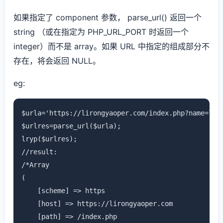
如果指定了 component 参数， parse_url() 返回一个
string （或在指定为 PHP_URL_PORT 时返回一个
integer）而不是 array。如果 URL 中指定的组成部分不
存在，将会返回 NULL。
eg:
$urla='https://lirongyaoper.com/index.php?name=liro
$urlres=parse_url($urla);

lryp($urlres);

//result:

/*Array

(

    [scheme] => https

    [host] => https://lirongyaoper.com

    [path] => /index.php
