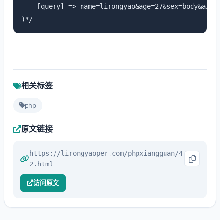
    [query] => name=lirongyao&age=27&sex=body&aihao
)*/
相关标签
php
原文链接
https://lirongyaoper.com/phpxiangguan/4
2.html
访问原文