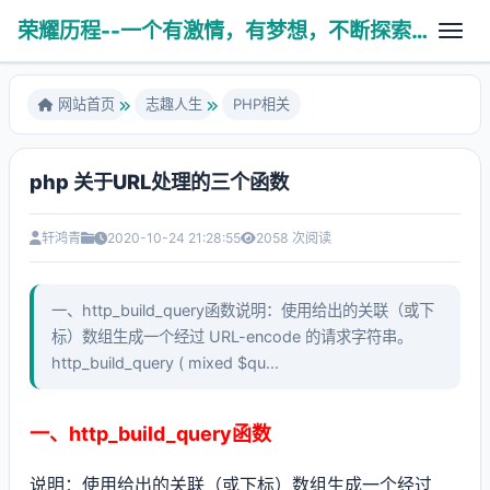
荣耀历程--一个有激情，有梦想，不断探索未知世界的热血青年
网站首页
志趣人生
PHP相关
php 关于URL处理的三个函数
故剑情深
养育之恩
轩鸿青
2020-10-24 21:28:55
2058 次阅读
医学技术
人生杂谈
学无止境
PHP相关
一、http_build_query函数说明：使用给出的关联（或下
亲子互动
科普健康
标）数组生成一个经过 URL-encode 的请求字符串。
算法数据
http_build_query ( mixed $qu...
八拜之交
操作系统
风云变幻
一、http_build_query函数
使用工具
Ubuntu系统
说明：使用给出的关联（或下标）数组生成一个经过