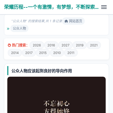
荣耀历程--一个有激情，有梦想，不断探索未知世界的热血青年
网站首页
“公众人物” 的搜索结果,共 1 条记录
公众人物
故剑情深
热门搜索：
2026
2016
2027
2019
2021
2014
2017
2015
2010
2011
养育之恩
医学技术
人生杂谈
学无止境
PHP相关
公众人物应该起到良好的导向作用
亲子互动
科普健康
算法数据
八拜之交
操作系统
风云变幻
使用工具
Ubuntu系统