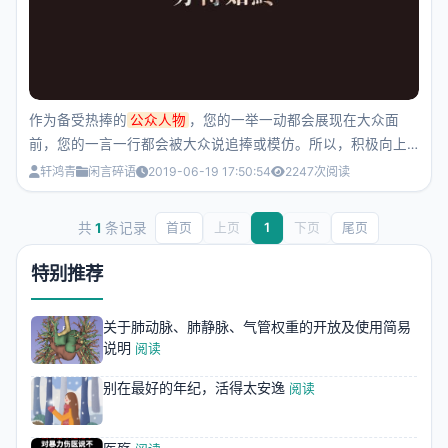
作为备受热捧的
公众人物
，您的一举一动都会展现在大众面
前，您的一言一行都会被大众说追捧或模仿。所以，积极向上
的表现能很好的影响着社会的进步。
轩鸿青
闲言碎语
2019-06-19 17:50:54
2247
次阅读
共
1
条记录
首页
上页
1
下页
尾页
特别推荐
关于肺动脉、肺静脉、气管权重的开放及使用简易
说明
阅读
别在最好的年纪，活得太安逸
阅读