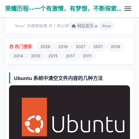
荣耀历程--一个有激情，有梦想，不断探索未知世界的热血青年
网站首页
linux
“linux” 的搜索结果,共 1 条记录
热门搜索：
2026
2016
2027
2021
2019
故剑情深
2014
2010
2015
2017
2011
养育之恩
医学技术
Ubuntu 系统中清空文件内容的几种方法
人生杂谈
学无止境
PHP相关
亲子互动
科普健康
算法数据
八拜之交
操作系统
风云变幻
使用工具
Ubuntu系统