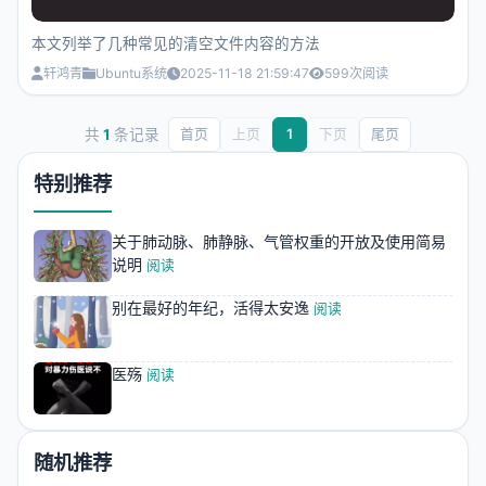
本文列举了几种常见的清空文件内容的方法
轩鸿青
Ubuntu系统
2025-11-18 21:59:47
599
次阅读
共
1
条记录
首页
上页
1
下页
尾页
特别推荐
关于肺动脉、肺静脉、气管权重的开放及使用简易
说明
阅读
别在最好的年纪，活得太安逸
阅读
医殇
阅读
随机推荐