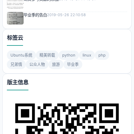
毕业季的告白
2019-05-26 22:10:58
标签云
Ubuntu系统
精美转载
python
linux
php
兄弟情
公众人物
旅游
毕业季
版主信息