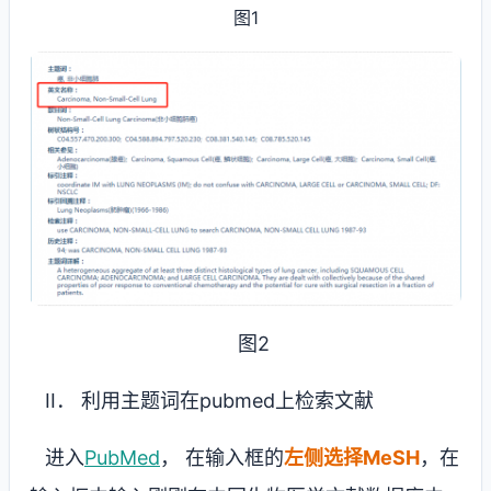
图1
图2
II
． 利用主题词在
pubmed
上检索文献
进入
PubMed
，
在输入框的
左侧选择
MeSH
，在