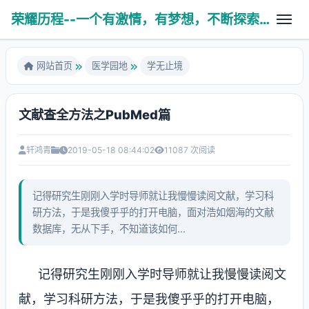
荣耀历程--一个有激情，有梦想，不断探索未知世界的热血青年
网站首页
医学园地
学无止境
文献查全方法之PubMed篇
故剑情深
养育之恩
轩鸿青
2019-05-18 08:44:02
11087 次阅读
医学技术
人生杂谈
学无止境
PHP相关
记得研究生刚刚入学时导师就让我慢慢读阅文献，学习科
亲子互动
科普健康
研方法，于是我傻乎乎的打开电脑，面对浩如烟海的文献
算法数据
数据库，无从下手，不知道该如何...
八拜之交
操作系统
风云变幻
使用工具
记得研究生刚刚入学时导师就让我慢慢读阅文
献，学习科研方法，于是我傻乎乎的打开电脑，
Ubuntu系统