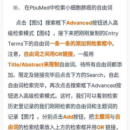
III
． 在
PbuMed
中检索小细胞肺癌的自由词
点击【图
5
】搜索框下
Advanced
按钮进入高
级检索模式【图6】，接下来把刚刚复制的
Entry
Terms
下的自由词
一条一条的添加到检索框中
。
注意，
自由词之间用
OR
链接
，一般用
Title/Abstract
来限制
自由词。待所有自由词都添
加、限定及链接完毕后点击下方的
Search
，自此
自由词检索完毕，再次点击搜索框下
Advanced
按
钮进入高级检索模式。这时，我们可以看到检索
历史里记录的我们刚刚检索的自由词和主题词的
记录【图7】。分别点击
Add
按钮，把
主题词
与
自
由词
的检索结果放入上方的检索框并用
OR
链接，