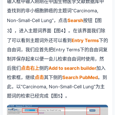
输入框中输入刚刚在中国生物医学文献数据库中
查找到的非小细胞肺癌的主题词“
Carcinoma,
Non-Small-Cell Lung
”，点击
Searsh
按钮
【图
3】
，进入主题词界面【图4】。在该界面我们除
了可以看到主题词外还可以看到
Entry Terms
下的
自由词，我们应首先把
Entry Terms
下的自由词复
制并保存起来以便一会儿检索自由词时使用，然
后我们
点击右上
侧的
Add to search builder
加入
检索框，继续
点击
其下侧的
Search PubMed
。到
此，以“
Carcinoma, Non-Small-Cell Lung
”为主
题词的检索已经完成【图
5
】。