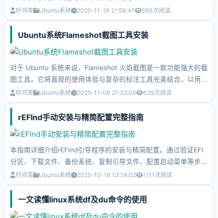
轩鸿青
Ubuntu系统
2025-11-18 21:59:47
596
次阅读
Ubuntu系统Flameshot截图工具安装
对于 Ubuntu 系统来说，Flameshot 火焰截图是一款功能强大的截
图工具。它将直观的使用体验与复杂的标注工具完美结合，以用户
友好的界面和强大的编辑选项而闻名，深受广大 Ubuntu 用户的喜
轩鸿青
Ubuntu系统
2025-11-08 21:32:06
629
次阅读
爱。
rEFInd手动安装与精简配置完整指南
本指南详细介绍rEFInd引导程序的安装与精简配置。通过验证EFI
分区、下载文件、备份系统、复制引导文件、配置启动菜单等步
骤，帮助用户在UEFI系统中搭建简洁的双系统启动环境。重点采
轩鸿青
Ubuntu系统
2025-10-19 13:24:02
1111
次阅读
用手动定义启动项方式，仅保留Ubuntu和Windows系统选项，避
免多余图标干扰。文档包含完整命令、故障排除方法和重要提醒，
一文读懂linux系统df及du命令的使用
确保用户能够安全、高效地完成安装，获得干净美观的图形化启动