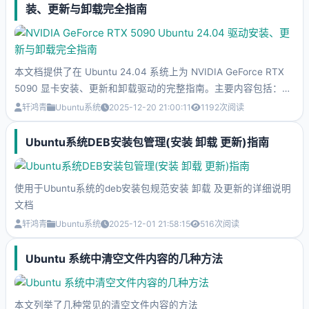
装、更新与卸载完全指南
本文档提供了在 Ubuntu 24.04 系统上为 NVIDIA GeForce RTX
5090 显卡安装、更新和卸载驱动的完整指南。主要内容包括：系
统环境检查与依赖安装、彻底卸载旧驱动的两种方法（.run 文件
轩鸿青
Ubuntu系统
2025-12-20 21:00:11
1192
次阅读
安装和 apt 安装）、禁用 Nouveau 驱动、进入命令行模式安装最
新驱动、处理 Secure Boot 签名、安装后验证与显示管理器配
Ubuntu系统DEB安装包管理(安装 卸载 更新)指南
置，以及常见故障排除方案。文档强调安装前备份数据、完全卸载
旧驱动、优先使用官方仓库驱动，并提供了清理残留文件、更新驱
动和恢复系统的详细步骤
使用于Ubuntu系统的deb安装包规范安装 卸载 及更新的详细说明
文档
轩鸿青
Ubuntu系统
2025-12-01 21:58:15
516
次阅读
Ubuntu 系统中清空文件内容的几种方法
本文列举了几种常见的清空文件内容的方法