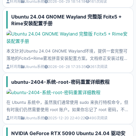
便故障时进入修复命令行。针对开机卡在grub>提示符的引导损坏
轩鸿青
Ubuntu系统
2026-06-29 18:14:18
161
次阅读
问题，提供分区查询、多方式校验系统根分区的完整步骤，支持设
备名、UUID两种方式手动临时启动系统。成功进入系统后，配套
Ubuntu 24.04 GNOME Wayland 完整版 Fcitx5 +
grub-install、update-grub命令永久修复引导。同时整理分区命名
Rime安装配置手册
规则、双系统适配、常见报错排错方案，无需救援U盘即可就地修
复Ubuntu引导，适合运维及双系统用户查阅。
本文针对Ubuntu 24.04 GNOME Wayland环境，提供一套完整可
落地的Fcitx5+Rime雾凇拼音安装配置方案。文档修正安装过程中
常见包名错误，完整记录软件安装、输入法框架切换、全局环境变
轩鸿青
Ubuntu系统
2026-06-28 17:35:35
261
次阅读
量配置、雾凇词库部署、Wayland候选框优化等核心步骤。整套方
案开源无广告，本地词库保障隐私，兼容VSCode、WPS、浏览器
ubuntu-2404-系统-root-密码重置详细教程
等绝大多数软件。同时补充开机自启、界面美化、清理IBus等可选
优化，并整理各类输入异常的排查方法，命令一键复制即可执行，
新手也能顺利搭建稳定流畅的中文输入环境。
在 Ubuntu 系统中，虽然我们通常使用 sudo 来执行特权命令，但
有时我们仍然需要使用 root 账户。如果你忘记了 root 密码，不要
担心，本教程将详细介绍两种在 Ubuntu 24.04 LTS 上重置 root
轩鸿青
Ubuntu系统
2025-12-20 22:40:22
490
次阅读
密码的方法
NVIDIA GeForce RTX 5090 Ubuntu 24.04 驱动安