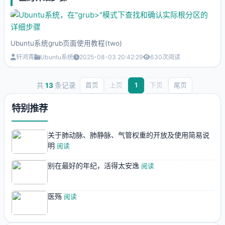
Ubuntu系统grub页面使用教程(two)
轩鸿青
Ubuntu系统
2025-08-03 20:42:29
630
次阅读
共
13
条记录
首页
上页
1
下页
尾页
特别推荐
关于肺动脉、肺静脉、气管权重的开放及使用简易说
明
阅读
别在最好的年纪，活得太安逸
阅读
医殇
阅读