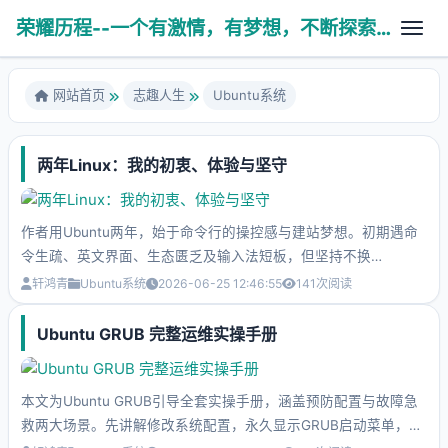
荣耀历程--一个有激情，有梦想，不断探索未知世界的热血青年
网站首页
志趣人生
Ubuntu系统
两年Linux：我的初衷、体验与坚守
故剑情深
养育之恩
医学技术
作者用Ubuntu两年，始于命令行的操控感与建站梦想。初期遇命
令生疏、英文界面、生态匮乏及输入法短板，但坚持不换
人生杂谈
学无止境
PHP相关
Windows。Linux优点突出：目录清晰、权限严谨、包管理便捷、
轩鸿青
Ubuntu系统
2026-06-25 12:46:55
141
次阅读
亲子互动
终端强大、稳定可靠、社区互助。通过开源替代应对困难，从新手
科普健康
算法数据
渐成熟练用户。虽中文输入仍有不足，但坚信生态向好，将继续使
Ubuntu GRUB 完整运维实操手册
八拜之交
用，因其彰显自由与掌控。
操作系统
风云变幻
使用工具
本文为Ubuntu GRUB引导全套实操手册，涵盖预防配置与故障急
救两大场景。先讲解修改系统配置，永久显示GRUB启动菜单，方
Ubuntu系统