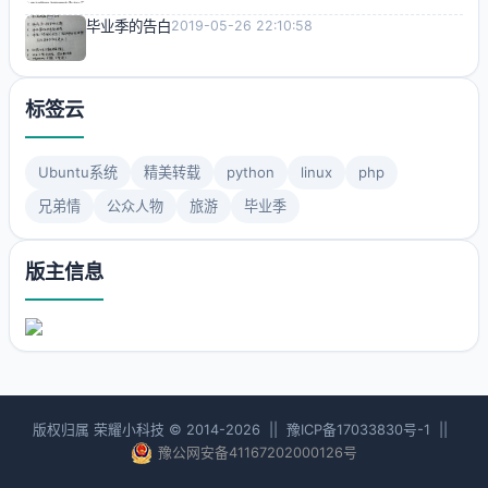
毕业季的告白
2019-05-26 22:10:58
标签云
Ubuntu系统
精美转载
python
linux
php
兄弟情
公众人物
旅游
毕业季
版主信息
版权归属 荣耀小科技 © 2014-2026 ||
豫ICP备17033830号-1
||
豫公网安备41167202000126号