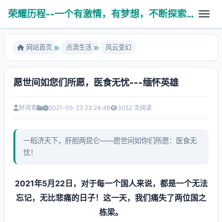
荣耀历程--一个有激情，有梦想，不断探索未知世界的热血青年
网站首页
点滴生活
风云变幻
愿世间如您们所愿，医食无忧---缅怀英雄
故剑情深
养育之恩
轩鸿青
2021-05-23 23:24:46
3052 次阅读
医学技术
人生杂谈
学无止境
PHP相关
一稻济天下，肝胆两昆仑——愿世间如你们所愿：医食无
亲子互动
科普健康
忧！
算法数据
八拜之交
操作系统
2021年5月22日，对于每一个国人来说，都是一个无法
风云变幻
使用工具
忘记，无比悲痛的日子！这一天，我们痛失了两位国之
栋梁。
Ubuntu系统