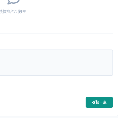
快快抢占沙发吧！
快一点