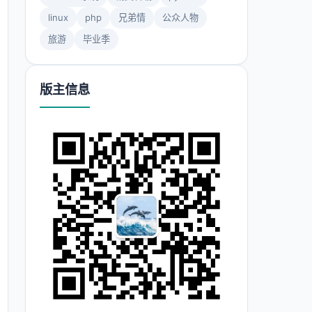
linux
php
兄弟情
公众人物
旅游
毕业季
版主信息