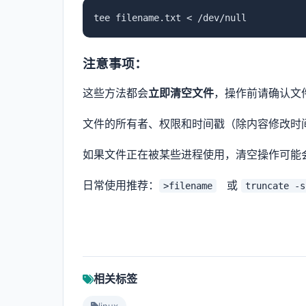
tee filename.txt < /dev/null
注意事项：
这些方法都会
立即清空文件
，操作前请确认文
文件的所有者、权限和时间戳（除内容修改时
如果文件正在被某些进程使用，清空操作可能
日常使用推荐：
或
>filename
truncate -
相关标签